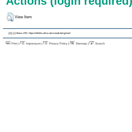
Actions (login required
View Item
OAI 2.0
-Basis-URL: https://ulbiblio.ulb.tu-darmstadt.de/cgi/oai2
Print
|
Impressum
|
Privacy Policy
|
Sitemap
|
Search