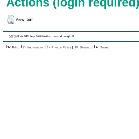
Actions (login required
View Item
OAI 2.0
-Basis-URL: https://ulbiblio.ulb.tu-darmstadt.de/cgi/oai2
Print
|
Impressum
|
Privacy Policy
|
Sitemap
|
Search