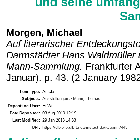
und seine umfan
Sa
Morgen, Michael
Auf literarischer Entdeckungst
Darmstädter Hans Waldmüller 
Mann-Sammlung.
Frankfurter A
Januar). p. 43.
(2 January 1982
Item Type:
Article
Subjects:
Ausstellungen > Mann, Thomas
Depositing User:
Hi Wi
Date Deposited:
03 Aug 2010 12:19
Last Modified:
29 Jan 2013 14:33
URI:
https://ulbiblio.ulb.tu-darmstadt.de/id/eprint/443