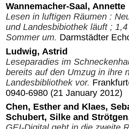
Wannemacher-Saal, Annette
Lesen in luftigen Räumen : Neu
und Landesbibiothek läuft ; 1,
Sommer um.
Darmstädter Echo
Ludwig, Astrid
Leseparadies im Schneckenhaus
bereits auf den Umzug in ihre 
Landesbibliothek vor.
Frankfurt
0940-6980
(21 January 2012)
Chen, Esther
and
Klaes, Seb
Schubert, Silke
and
Strötgen
GEI-Digital geht in die zweite 