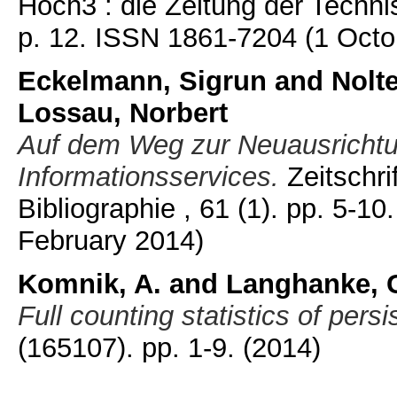
Hoch3 : die Zeitung der Techni
p. 12. ISSN 1861-7204
(1 Octo
Eckelmann, Sigrun
and
Nolt
Lossau, Norbert
Auf dem Weg zur Neuausrichtu
Informationsservices.
Zeitschri
Bibliographie , 61 (1). pp. 5-
February 2014)
Komnik, A.
and
Langhanke, 
Full counting statistics of persi
(165107). pp. 1-9.
(2014)