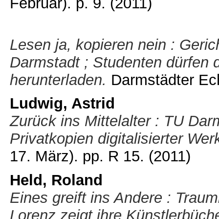
Februar). p. 9.
(2011)
Lesen ja, kopieren nein : Geri
Darmstadt ; Studenten dürfen di
herunterladen.
Darmstädter Ech
Ludwig, Astrid
Zurück ins Mittelalter : TU Dar
Privatkopien digitalisierter Wer
17. März). pp. R 15.
(2011)
Held, Roland
Eines greift ins Andere : Traum
Lorenz zeigt ihre Künstlerbüche