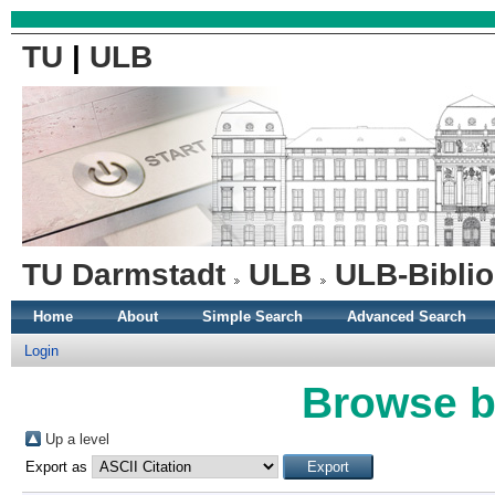
TU
|
ULB
TU Darmstadt
ULB
ULB-Biblio
Home
About
Simple Search
Advanced Search
Login
Browse b
Up a level
Export as