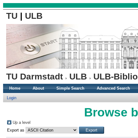
TU
|
ULB
TU Darmstadt
ULB
ULB-Biblio
Home
About
Simple Search
Advanced Search
Login
Browse b
Up a level
Export as